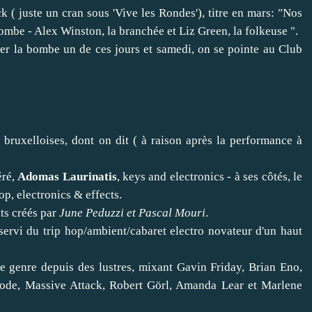
 ( juste un cran sous 'Vive les Rondes'), titre en mars: "Nos
bombe - Alex Winston, la branchée et Liz Green, la folkeuse ".
er la bombe un de ces jours et samedi, on se pointe au
Club
s bruxelloises, dont on dit ( à raison après la performance à
éré,
Adomas Laurinatis
, keys and electronics - à ses côtés, le
op, electronics & effects.
ts créés par
June Peduzzi et Pascal Mouri
.
rvi du trip hop/ambient/cabaret electro novateur d'un haut
le genre depuis des lustres, mixant Gavin Friday, Brian Eno,
ode, Massive Attack, Robert Görl, Amanda Lear et Marlene