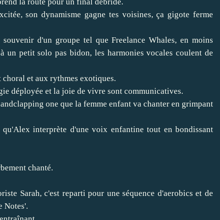
prend la route pour un final débridé.
xcitée, son dynamisme gagne tes voisines, ça gigote ferme
n souvenir d'un groupe tel que Freelance Whales, en moins
t à un petit solo pas bidon, les harmonies vocales coulent de
nt choral et aux rythmes exotiques.
gie déployée et la joie de vivre sont communicatives.
 a handclapping one que la femme enfant va chanter en grimpant
 qu'Alex interprète d'une voix enfantine tout en bondissant
erbement chanté.
oriste Sarah, c'est reparti pour une séquence d'aerobics et de
e Notes'.
 entraînant.