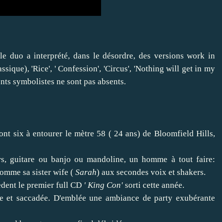
le duo a interprété, dans le désordre, des versions work in
sique), 'Rice', ' Confession', 'Circus', 'Nothing will get in my
ents symbolistes ne sont pas absents.
nt six à entourer le mètre 58 ( 24 ans) de Bloomfield Hills,
ers, guitare ou banjo ou mandoline, un homme à tout faire:
 nomme sa sister wife (
Sarah
) aux secondes voix et shakers.
èdent le premier full CD
' King Con'
sorti cette année.
use et saccadée. D'emblée une ambiance de party exubérante