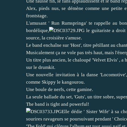
Une fausse fin, le fans applaudissent et le band re
Alex, pieds nus, se démène comme une petite e
frontstage.
L'amusant ' Run Rumspringa' te rappelle au bo
bordélique,
le guitariste a droi
source, la croisière s'amuse.
Le band enchaîne sur 'Host', titre pétillant au cha
Musicalement ça ne vole pas très haut, mais l'éner
Un titre plus ancien, le chaloupé 'Velvet Elvis' ,
sur le drumkit.
Une nouvelle invitation à la danse 'Locomotive',
comme Skippy le kangourou.
Une boule de nerfs, cette gamine.
La seule ballade du set, 'Guts', un titre sobre, sup
The band is tight and powerful!
Elle dédie ' Sister Wife' à sa ch
sourires ravageurs se poursuivant pendant ' Choic
'The Fold' qui clôture l'album est tout aussi naïf et