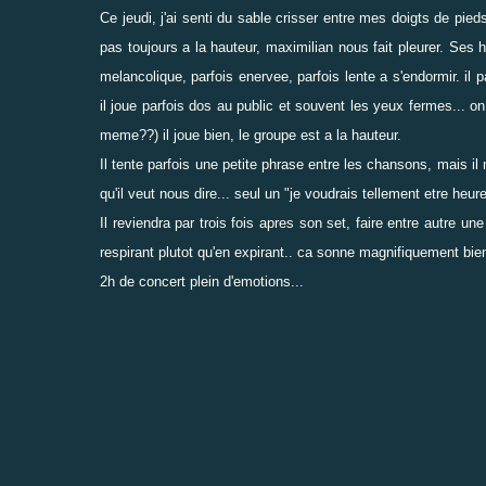
Ce jeudi, j'ai senti du sable crisser entre mes doigts de pie
pas toujours a la hauteur, maximilian nous fait pleurer. Ses
melancolique, parfois enervee, parfois lente a s'endormir. il
il joue parfois dos au public et souvent les yeux fermes... on
meme??) il joue bien, le groupe est a la hauteur.
Il tente parfois une petite phrase entre les chansons, mais il
qu'il veut nous dire... seul un "je voudrais tellement etre heu
Il reviendra par trois fois apres son set, faire entre autre 
respirant plutot qu'en expirant.. ca sonne magnifiquement bien 
2h de concert plein d'emotions...