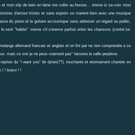
ds et mon slip de bain en laine me coller au fesses... meme si sa voix n'est
 histoires d'amour tristes et sans espoirs se marient bien avec une musique
 passe du piano et la guitare accoustique sans adresser un regard au public,
 le sent "habite". meme s'il s'enerve parfois entre les chansons (contre lui-
 melange allemand francais et anglais et on fini par ne rien comprendre a ce
reux, mais ce soir je ne peux vraiment pas" laissera la salle perplexe.
une reprise du "i want you" de dylan(??), touchante et etonnament chantée en
! ! bravo ! !