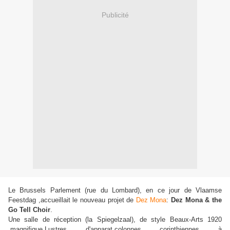
Publicité
Le Brussels Parlement (rue du Lombard), en ce jour de Vlaamse
Feestdag ,accueillait le nouveau projet de
Dez Mona
:
Dez Mona & the
Go Tell Choi
r
.
Une salle de réception (la Spiegelzaal), de style Beaux-Arts 1920
,magnifique.Lustres d'apparat,colonnes corinthiennes à