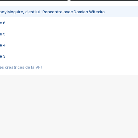
bey Maguire, c'est lui ! Rencontre avec Damien Witecka
e 6
e 5
e 4
e 3
s créatrices de la VF !
e 2
e 1
e Mektoub My Love arrive enfin ! Rencontre avec Shaïn Boumedine et Sal
i : après Toni en famille
elle réalise le bouleversant Dites lui que je l'aime
ais ! Rencontre autour de Vie privée de Rebecca Zlotowski