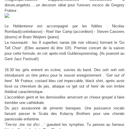
dorure,angelots.....un decorum idéal pour l'univers rococo de Gregory
Frateur .
Le Heldentenor est accompagné par les fidèles : Nicolas
Rombaut(contrebasse) - Roel Van Camp (accordéon) - Steven Cassiers
(drums) et Bram Weijters (piano).
La nouveauté : les 8 superbes nanas (de noir vêtues) formant le 'Go
Tell Choir'. (Elles auraient dû être 10!). Premier concert de la saison
pour cette formule, en cet après-midi Guldensporenslag. (Ils joueront au
Gent Jazz Festival!)
16:30 les girls entrent en scène, suivies du band. Des ooh ooh ooh
introduisent un titre prévu pour le nouvel enregistrement : '
Get out of
here
'. Mr Frateur, costard bleu ciel impeccable, black shirt, après avoir
lissé sa chevelure de jais, attaque ce 'get out of here' de son timbre
théâtral caractéristique .
L'accordéon geint et les demoiselles amorcent un choeur gospel à faire
trembler une cathédrale.
Du jazz assaisonné de piments baroques. Une puissance vocale
faisant passer le Scala des Kolacny Brothers pour une chorale
paroissiale enfantine.
'
Tire-toi ,tire -toi d'ici ...
' gueulent les nymphes. Tu penses au fameux