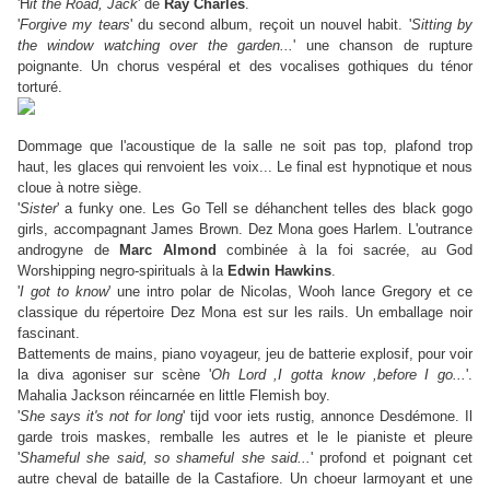
'H
it the Road, Jack
' de
Ray Charles
.
'
Forgive my tears
' du second album, reçoit un nouvel habit. '
Sitting by
the window watching over the garden...
' une chanson de rupture
poignante. Un chorus vespéral et des vocalises gothiques du ténor
torturé.
Dommage que l'acoustique de la salle ne soit pas top, plafond trop
haut, les glaces qui renvoient les voix... Le final est hypnotique et nous
cloue à notre siège.
'
Sister
' a funky one. Les Go Tell se déhanchent telles des black gogo
girls, accompagnant James Brown. Dez Mona goes Harlem. L'outrance
androgyne de
Marc Almond
combinée à la foi sacrée, au God
Worshipping negro-spirituals à la
Edwin Hawkins
.
'
I got to know
' une intro polar de Nicolas, Wooh lance Gregory et ce
classique du répertoire Dez Mona est sur les rails. Un emballage noir
fascinant.
Battements de mains, piano voyageur, jeu de batterie explosif, pour voir
la diva agoniser sur scène '
Oh Lord ,I gotta know ,before I go...
'.
Mahalia Jackson réincarnée en little Flemish boy.
'
She says it's not for long
' tijd voor iets rustig, annonce Desdémone. Il
garde trois maskes, remballe les autres et le le pianiste et pleure
'
Shameful she said, so shameful she said...
' profond et poignant cet
autre cheval de bataille de la Castafiore. Un choeur larmoyant et une