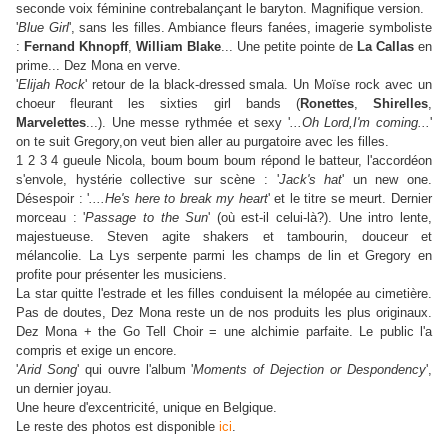
seconde voix féminine contrebalançant le baryton. Magnifique version.
'
Blue Girl
', sans les filles. Ambiance fleurs fanées, imagerie symboliste
:
Fernand Khnopff
,
William Blake
... Une petite pointe de
La Callas
en
prime... Dez Mona en verve.
'
Elijah Rock
' retour de la black-dressed smala. Un Moïse rock avec un
choeur fleurant les sixties girl bands (
Ronettes
,
Shirelles
,
Marvelettes
...). Une messe rythmée et sexy '
...Oh Lord,I'm coming...
'
on te suit Gregory,on veut bien aller au purgatoire avec les filles.
1 2 3 4 gueule Nicola, boum boum boum répond le batteur, l'accordéon
s'envole, hystérie collective sur scène : '
Jack's hat
' un new one.
Désespoir : '
....He's here to break my heart
' et le titre se meurt. Dernier
morceau : '
Passage to the Sun
' (où est-il celui-là?). Une intro lente,
majestueuse. Steven agite shakers et tambourin, douceur et
mélancolie. La Lys serpente parmi les champs de lin et Gregory en
profite pour présenter les musiciens.
La star quitte l'estrade et les filles conduisent la mélopée au cimetière.
Pas de doutes, Dez Mona reste un de nos produits les plus originaux.
Dez Mona + the Go Tell Choir = une alchimie parfaite. Le public l'a
compris et exige un encore.
'
Arid Song
' qui ouvre l'album '
Moments of Dejection or Despondency
',
un dernier joyau.
Une heure d'excentricité, unique en Belgique.
Le reste des photos est disponible
ici
.