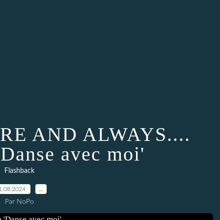
RE AND ALWAYS....
 'Danse avec moi'
Flashback
1.08.2024
…
Par NoPo