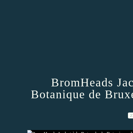
BromHeads Jack
Botanique de Bruxe
2