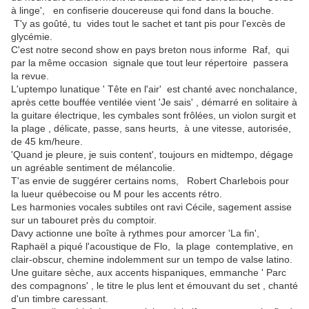
à linge', en confiserie doucereuse qui fond dans la bouche.
T'y as goûté, tu vides tout le sachet et tant pis pour l'excès de
glycémie.
C'est notre second show en pays breton nous informe Raf, qui
par la même occasion signale que tout leur répertoire passera
la revue.
L'uptempo lunatique ' Tête en l'air' est chanté avec nonchalance,
après cette bouffée ventilée vient 'Je sais' , démarré en solitaire à
la guitare électrique, les cymbales sont frôlées, un violon surgit et
la plage , délicate, passe, sans heurts, à une vitesse, autorisée,
de 45 km/heure.
'Quand je pleure, je suis content', toujours en midtempo, dégage
un agréable sentiment de mélancolie.
T'as envie de suggérer certains noms, Robert Charlebois pour
la lueur québecoise ou M pour les accents rétro.
Les harmonies vocales subtiles ont ravi Cécile, sagement assise
sur un tabouret près du comptoir.
Davy actionne une boîte à rythmes pour amorcer 'La fin',
Raphaël a piqué l'acoustique de Flo, la plage contemplative, en
clair-obscur, chemine indolemment sur un tempo de valse latino.
Une guitare sèche, aux accents hispaniques, emmanche ' Parc
des compagnons' , le titre le plus lent et émouvant du set , chanté
d'un timbre caressant.