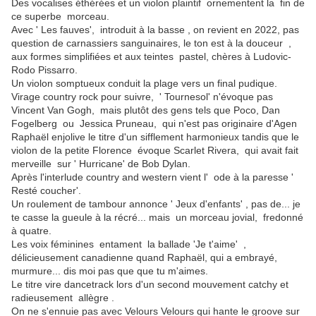
Des vocalises éthérées et un violon plaintif ornementent la fin de
ce superbe morceau.
Avec ' Les fauves', introduit à la basse , on revient en 2022, pas
question de carnassiers sanguinaires, le ton est à la douceur ,
aux formes simplifiées et aux teintes pastel, chères à Ludovic-
Rodo Pissarro.
Un violon somptueux conduit la plage vers un final pudique.
Virage country rock pour suivre, ' Tournesol' n'évoque pas
Vincent Van Gogh, mais plutôt des gens tels que Poco, Dan
Fogelberg ou Jessica Pruneau, qui n'est pas originaire d'Agen
Raphaël enjolive le titre d'un sifflement harmonieux tandis que le
violon de la petite Florence évoque Scarlet Rivera, qui avait fait
merveille sur ' Hurricane' de Bob Dylan.
Après l'interlude country and western vient l' ode à la paresse '
Resté coucher'.
Un roulement de tambour annonce ' Jeux d'enfants' , pas de... je
te casse la gueule à la récré... mais un morceau jovial, fredonné
à quatre.
Les voix féminines entament la ballade 'Je t'aime' ,
délicieusement canadienne quand Raphaël, qui a embrayé,
murmure... dis moi pas que que tu m'aimes.
Le titre vire dancetrack lors d'un second mouvement catchy et
radieusement allègre .
On ne s'ennuie pas avec Velours Velours qui hante le groove sur