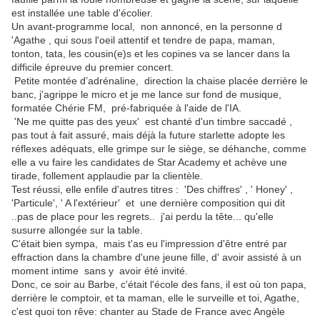
est installée une table d'écolier.
Un avant-programme local, non annoncé, en la personne d
'Agathe , qui sous l'oeil attentif et tendre de papa, maman,
tonton, tata, les cousin(e)s et les copines va se lancer dans la
difficile épreuve du premier concert.
Petite montée d’adrénaline, direction la chaise placée derrière le
banc, j'agrippe le micro et je me lance sur fond de musique,
formatée Chérie FM, pré-fabriquée à l'aide de l'IA.
'Ne me quitte pas des yeux' est chanté d'un timbre saccadé ,
pas tout à fait assuré, mais déjà la future starlette adopte les
réflexes adéquats, elle grimpe sur le siège, se déhanche, comme
elle a vu faire les candidates de Star Academy et achève une
tirade, follement applaudie par la clientèle.
Test réussi, elle enfile d'autres titres : 'Des chiffres' , ' Honey' ,
'Particule', ' A l'extérieur' et une dernière composition qui dit
..pas de place pour les regrets.. j'ai perdu la tête... qu'elle
susurre allongée sur la table.
C'était bien sympa, mais t'as eu l'impression d'être entré par
effraction dans la chambre d'une jeune fille, d' avoir assisté à un
moment intime sans y avoir été invité.
Donc, ce soir au Barbe, c'était l'école des fans, il est où ton papa,
derrière le comptoir, et ta maman, elle le surveille et toi, Agathe,
c'est quoi ton rêve: chanter au Stade de France avec Angèle