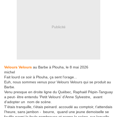
Publicité
Velours Velours
au Barbe à Plouha, le 8 mai 2026
michel
Fait lourd ce soir à Plouha, ça sent l'orage...
Euh, nous sommes venus pour Velours Velours qui se produit au
Barbe.
Venu presque en droite ligne du Québec, Raphaël Pépin-Tanguay
a peut- être entendu 'Petit Velours' d'Anne Sylvestre, avant
d'adopter un nom de scène.
T'étais tranquille, t'étais peinard. accoudé au comptoir, t'attendais
l'heure, sans jambon - beurre, quand une jeune demoiselle se
faufile parmi la foule nombreuse et gagne la scène, sur laquelle