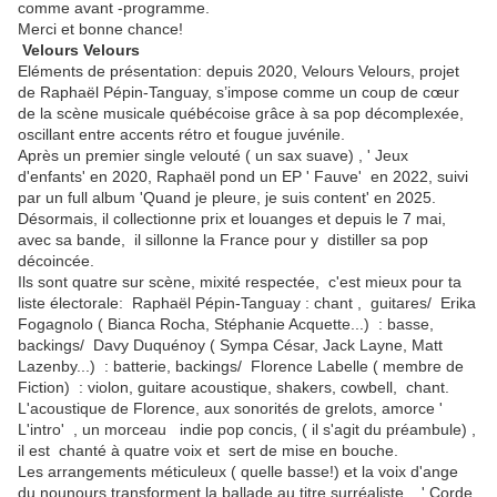
comme avant -programme.
Merci et bonne chance!
Velours Velours
Eléments de présentation: depuis 2020, Velours Velours, projet
de Raphaël Pépin-Tanguay, s’impose comme un coup de cœur
de la scène musicale québécoise grâce à sa pop décomplexée,
oscillant entre accents rétro et fougue juvénile.
Après un premier single velouté ( un sax suave) , ' Jeux
d'enfants' en 2020, Raphaël pond un EP ' Fauve' en 2022, suivi
par un full album 'Quand je pleure, je suis content' en 2025.
Désormais, il collectionne prix et louanges et depuis le 7 mai,
avec sa bande, il sillonne la France pour y distiller sa pop
décoincée.
Ils sont quatre sur scène, mixité respectée, c'est mieux pour ta
liste électorale: Raphaël Pépin-Tanguay : chant , guitares/ Erika
Fogagnolo ( Bianca Rocha, Stéphanie Acquette...) : basse,
backings/ Davy Duquénoy ( Sympa César, Jack Layne, Matt
Lazenby...) : batterie, backings/ Florence Labelle ( membre de
Fiction) : violon, guitare acoustique, shakers, cowbell, chant.
L'acoustique de Florence, aux sonorités de grelots, amorce '
L'intro' , un morceau indie pop concis, ( il s'agit du préambule) ,
il est chanté à quatre voix et sert de mise en bouche.
Les arrangements méticuleux ( quelle basse!) et la voix d'ange
du nounours transforment la ballade au titre surréaliste, ' Corde