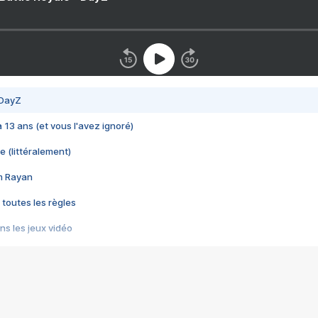
 DayZ
 a 13 ans (et vous l'avez ignoré)
e (littéralement)
im Rayan
 toutes les règles
s les jeux vidéo
us choquant de Rockstar ? - Le scandale BULLY
e plus moche de Steam
du RÊVE tourne au CAUCHEMAR