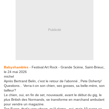
Publicité
Babyshambles
- Festival Art Rock - Grande Scène, Saint-Brieuc,
le 24 mai 2026
michel
Après Bertrand Belin, c'est le retour de l'abonné , Pete Doherty!
Questions... Verra-t-on son chien, ses gosses, sa belle-mère, son
tailleur?
Le chien, oui, en fin de set, nouveauté, avant le début du gig, le
plus British des Normands, se transforme en marchand ambulant
pour vendre un magazine.
Ten Euros, that's very cheap, qu'il clame , oui, mais 10 euros,ça