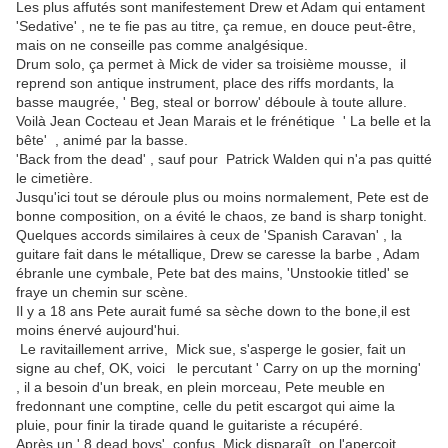
Les plus affutés sont manifestement Drew et Adam qui entament
'Sedative' , ne te fie pas au titre, ça remue, en douce peut-être,
mais on ne conseille pas comme analgésique.
Drum solo, ça permet à Mick de vider sa troisième mousse, il
reprend son antique instrument, place des riffs mordants, la
basse maugrée, ' Beg, steal or borrow' déboule à toute allure.
Voilà Jean Cocteau et Jean Marais et le frénétique ' La belle et la
bête' , animé par la basse.
'Back from the dead' , sauf pour Patrick Walden qui n'a pas quitté
le cimetière.
Jusqu'ici tout se déroule plus ou moins normalement, Pete est de
bonne composition, on a évité le chaos, ze band is sharp tonight.
Quelques accords similaires à ceux de 'Spanish Caravan' , la
guitare fait dans le métallique, Drew se caresse la barbe , Adam
ébranle une cymbale, Pete bat des mains, 'Unstookie titled' se
fraye un chemin sur scène.
Il y a 18 ans Pete aurait fumé sa sèche down to the bone,il est
moins énervé aujourd'hui.
Le ravitaillement arrive, Mick sue, s'asperge le gosier, fait un
signe au chef, OK, voici le percutant ' Carry on up the morning'
, il a besoin d'un break, en plein morceau, Pete meuble en
fredonnant une comptine, celle du petit escargot qui aime la
pluie, pour finir la tirade quand le guitariste a récupéré.
Après un ' 8 dead boys' confus, Mick disparaît, on l'aperçoit