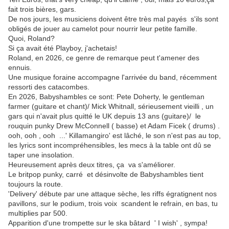
fait trois bières, gars.
De nos jours, les musiciens doivent être très mal payés s'ils sont
obligés de jouer au camelot pour nourrir leur petite famille.
Quoi, Roland?
Si ça avait été Playboy, j'achetais!
Roland, en 2026, ce genre de remarque peut t'amener des
ennuis.
Une musique foraine accompagne l'arrivée du band, récemment
ressorti des catacombes.
En 2026, Babyshambles ce sont: Pete Doherty, le gentleman
farmer (guitare et chant)/ Mick Whitnall, sérieusement vieilli , un
gars qui n'avait plus quitté le UK depuis 13 ans (guitare)/ le
rouquin punky Drew McConnell ( basse) et Adam Ficek ( drums) .
ooh, ooh , ooh ...' Killamangiro' est lâché, le son n'est pas au top,
les lyrics sont incompréhensibles, les mecs à la table ont dû se
taper une insolation.
Heureusement après deux titres, ça va s'améliorer.
Le britpop punky, carré et désinvolte de Babyshambles tient
toujours la route.
'Delivery' débute par une attaque sèche, les riffs égratignent nos
pavillons, sur le podium, trois voix scandent le refrain, en bas, tu
multiplies par 500.
Apparition d'une trompette sur le ska bâtard ' I wish' , sympa!