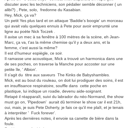
discuter avec les techniciens, son pédalier semble déconner ( un
alibi?) , Pete, solo, fredonne du Kasabian.
Hey, Mick, ça va?
Un petit Yes plus tard et on attaque 'Baddie's boogie' un morceau
qui avait valu quelques ennuis à Pete pour avoir emprunté une
ligne au poète Nick Toczek .
Il avise un mec à sa fenêtre à 100 mètres de la scène, eh Jean-
Marc, ça va, t'as la même chemise qu'il y a deux ans, et la
femme, c'est aussi la même?
Il est d'humeur espiègle, ce soir.
Il ramasse une acoustique, Mick a trouvé un harmonica dans une
de ses poches, on traverse la Manche pour accoster sur une
petite île, ' Albion'.
Il s'agit du titre aux saveurs The Kinks de Babyshambles.
Mick, est au bout du rouleau, on doit lui prodiguer des soins, il est
en insuffisance respiratoire, souffle dans cette poche en
plastique, lui indique un roadie, devenu aide-soignant.
Retapé il réapparaît, suivi du labrador du néo-Normand, the show
must go on, 'Pipedown' aurait dû terminer le show car il est 21h,
oui, mais, je suis Pete Doherty, je fais ce qu'il me plaît, et je tenais
à interpréter ' Fuck forever'.
Après les dernières notes, il envoie sa canette de bière dans la
foule.