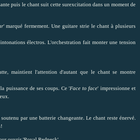
ssante puis le chant suit cette surexcitation dans un moment de
ar
' marqué fermement. Une guitare strie le chant à plusieurs
ntonations électros. L'orchestration fait monter une tension
tte, maintient l'attention d'autant que le chant se montre
 la puissance de ses coups. Ce '
Face to face
' impressionne et
eux.
é, soutenu par une batterie changeante. Le chant reste énervé.
s!
pour ouvrir 'Royal Redneck'.