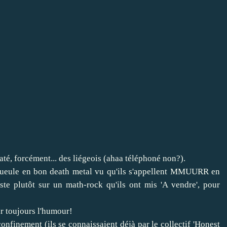
até, forcément... des liégeois (ahaa téléphoné non?).
a gueule en bon death metal vu qu'ils s'appellent MMUURR en
uste plutôt sur un math-rock qu'ils ont mis 'A vendre', pour
ur toujours l'humour!
confinement (ils se connaissaient déjà par le collectif 'Honest