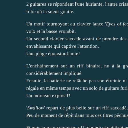
2 guitares se répondent l'une hurlante, l'autre cri
folie où la sueur goutte.
Un motif tournoyant au clavier lance '
Eyes of fe
voix et la basse vrombit.
Un second clavier saccade avant de prendre des i
envahissante qui captive l'attention.
Une plage époustouflante!
L'enchainement sur un riff binaire, nu à la gra
considérablement impliqué.
Ensuite, la batterie ne relâche pas son étreinte ni
régale en même temps avec un solo de guitare furi
Un morceau explosif!
'
Swallow
' repart de plus belle sur un riff saccad
Peu de moment de répit dans tous ces titres pêchu
Et puis voici un nouveau riff rebondi et entêtant 