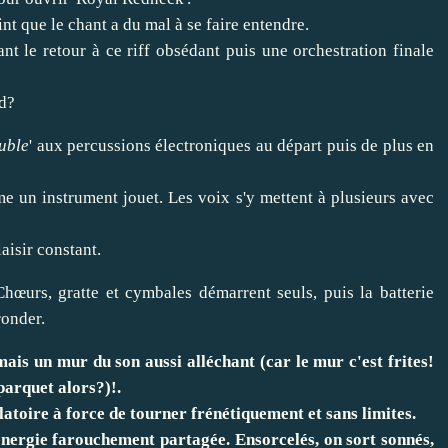
int que le chant a du mal à se faire entendre.
t le retour à ce riff obsédant puis une orchestration finale
nd?
uble
' aux percussions électroniques au départ puis de plus en
e un instrument jouet. Les voix s'y mettent à plusieurs avec
aisir constant.
 Chœurs, gratte et cymbales démarrent seuls, puis la batterie
ronder.
ais un mur du son aussi alléchant (car le mur c'est frites!
 parquet alors?)!.
ilatoire à force de tourner frénétiquement et sans limites.
énergie farouchement partagée. Ensorcelés, on sort sonnés,