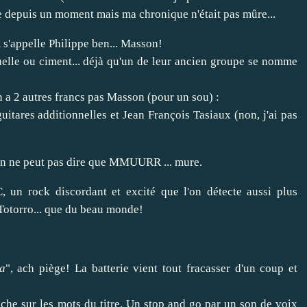
te depuis un moment mais ma chronique n'était pas mûre...
s'appelle Philippe ben... Masson!
elle ou ciment... déjà qu'un de leur ancien groupe se nomme
n a 2 autres francs pas Masson (pour un sou) :
guitares additionnelles et Jean François Tasiaux (non, j'ai pas
t on ne peut pas dire que MMUURR ... mure.
TC, un rock discordant et excité que l'on détecte aussi plus
Totorro... que du beau monde!
a
", ach piège! La batterie vient tout fracasser d'un coup et
âche sur les mots du titre. Un stop and go par un son de voix