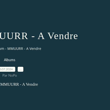
UURR - A Vendre
um - MMUURR - A Vendre
Albums
0.07.2024
…
Par NoPo