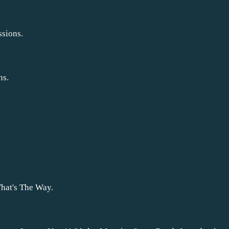
ssions.
ns.
hat's The Way.