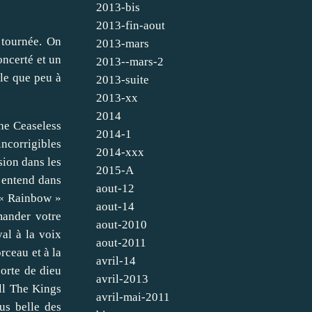
2013-bis
2013-fin-aout
 tournée. On
2013-mars
oncerté et un
2013--mars-2
ile que peu à
2013-suite
2013-xx
2014
he Ceaseless
2014-1
ncorrigibles
2014-xxx
sion dans les
2015-A
n entend dans
aout-12
. « Rainbow »
aout-14
mander votre
aout-2010
yal à la voix
aout-2011
rceau et à la
avril-14
sorte de dieu
avril-2013
All The Kings
avril-mai-2011
us belle des