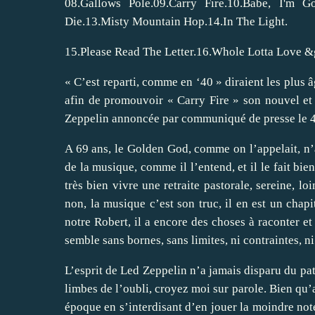
08.Gallows Pole.09.Carry Fire.10.Babe, I'm G
Die.13.Misty Mountain Hop.14.In The Light.
15.Please Read The Letter.16.Whole Lotta Love &g
« C’est reparti, comme en ‘40 » diraient les plus 
afin de promouvoir « Carry Fire » son nouvel et
Zeppelin annoncée par communiqué de presse le 
A 69 ans, le Golden God, comme on l’appelait, n’a
de la musique, comme il l’entend, et il le fait bie
très bien vivre une retraite pastorale, sereine, lo
non, la musique c’est son truc, il en est un chap
notre Robert, il a encore des choses à raconter et c
semble sans bornes, sans limites, ni contraintes, ni 
L’esprit de Led Zeppelin n’a jamais disparu du pat
limbes de l’oubli, croyez moi sur parole. Bien qu’a
époque en s’interdisant d’en jouer la moindre not