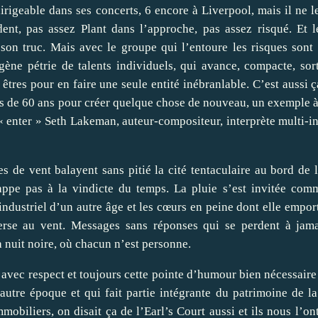
irigeable dans ses concerts, 6 encore à Liverpool, mais il ne l
dent, pas assez Plant dans l’approche, pas assez risqué. Et l
son truc. Mais avec le groupe qui l’entoure les risques sont 
ène pétrie de talents individuels, qui avance, compacte, sort
tres pour en faire une seule entité inébranlable. C’est aussi ç
plus de 60 ans pour créer quelque chose de nouveau, un exemple à
 enter » Seth Lakeman, auteur-compositeur, interprète multi-i
les de vent balayent sans pitié la cité tentaculaire au bord de 
ppe pas à la vindicte du temps. La pluie s’est invitée com
 industriel d’un autre âge et les cœurs en peine dont elle emport
perse au vent. Messages sans réponses qui se perdent à jam
a nuit noire, où chacun n’est personne.
c avec respect et toujours cette pointe d’humour bien nécessaire
 autre époque et qui fait partie intégrante du patrimoine de 
obiliers, on disait ça de l’Earl’s Court aussi et ils nous l’on