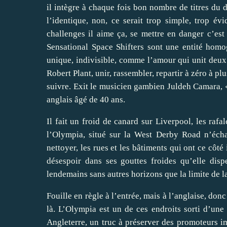
il intègre à chaque fois bon nombre de titres du d
l’identique, non, ce serait trop simple, trop évi
challenges il aime ça, se mettre en danger c’est 
Sensational Space Shifters sont une entité homog
unique, indivisible, comme l’amour qui unit deux ê
Robert Plant, unir, rassembler, repartir à zéro à 
suivre. Exit le musicien gambien Juldeh Camara, «
anglais âgé de 40 ans.
Il fait un froid de canard sur Liverpool, les rafa
l’Olympia, situé sur la West Derby Road n’écha
nettoyer, les rues et les bâtiments qui ont ce côté
désespoir dans ses gouttes froides qu’elle dis
lendemains sans autres horizons que la limite de l
Fouille en règle à l’entrée, mais à l’anglaise, don
là. L’Olympia est un de ces endroits sorti d’une
Angleterre, un truc à préserver des promoteurs imm