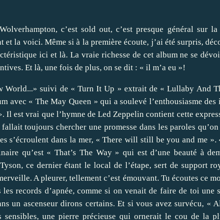
Wolverhampton, c’est sold out, c’est presque général sur la
et la voici. Même si à la première écoute, j’ai été surpris, déc
ctéristique ici et là. La vraie richesse de cet album ne se dévo
tives. Et là, une fois de plus, on se dit : « il m’a eu »!
 World...» suivi de « Turn It Up » extrait de « Lullaby And T
um avec « The May Queen » qui a soulevé l’enthousiasme des i
». Il est vrai que l’hymne de Led Zeppelin contient cette expres
il fallait toujours chercher une promesse dans les paroles qu’o
nes s’écroulent dans la mer, « There will still be you and me »
dinaire qu’est « That’s The Way » qui est d’une beauté à de
son, ce dernier étant le local de l’étape, sert de support ro
merveille. A pleurer, tellement c’est émouvant. Tu écoutes ce mo
s les records d’apnée, comme si on venait de faire de toi une 
ans un ascenseur dirons certains. Et si vous avez survécu, « 
 sensibles, une pierre précieuse qui ornerait le cou de la pl