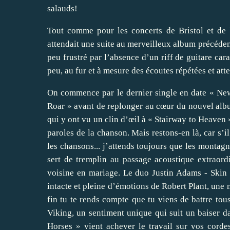
salauds!
Tout comme pour les concerts de Bristol et de 
attendait une suite au merveilleux album précédent 
peu frustré par l’absence d’un riff de guitare cara
peu, au fur et à mesure des écoutes répétées et atten
On commence par le dernier single en date « New
Roar » avant de replonger au cœur du nouvel alb
qui y ont vu un clin d’œil à « Stairway to Heaven 
paroles de la chanson. Mais restons-en là, car s’
les chansons... j’attends toujours que les montag
sert de tremplin au passage acoustique extraor
voisine en mariage. Le duo Justin Adams - Skin Ty
intacte et pleine d’émotions de Robert Plant, une 
fin tu te rends compte que tu viens de battre tou
Viking, un sentiment unique qui suit un baiser d
Horses » vient achever le travail sur vos cordes