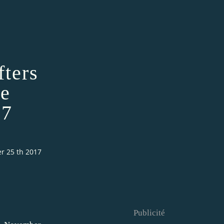
fters
he
17
er 25 th 2017
Publicité