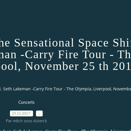
he Sensational Space Shi
man -Carry Fire Tour - T
pool, November 25 th 20
t. Seth Lakeman -Carry Fire Tour - The Olympia, Liverpool, Novemb
Concerts
25.11.2017
…
Par mitch zoso duterck