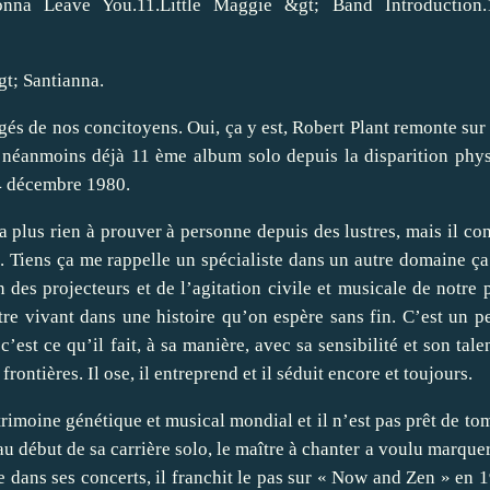
onna Leave You.11.Little Maggie &gt; Band Introduction.1
t; Santianna.
âgés de nos concitoyens. Oui, ça y est, Robert Plant remonte sur
 néanmoins déjà 11 ème album solo depuis la disparition phy
4 décembre 1980.
 plus rien à prouver à personne depuis des lustres, mais il con
n. Tiens ça me rappelle un spécialiste dans un autre domaine ça..
in des projecteurs et de l’agitation civile et musicale de notre 
itre vivant dans une histoire qu’on espère sans fin. C’est un 
’est ce qu’il fait, à sa manière, avec sa sensibilité et son talen
frontières. Il ose, il entreprend et il séduit encore et toujours.
rimoine génétique et musical mondial et il n’est pas prêt de to
u début de sa carrière solo, le maître à chanter a voulu marquer
e dans ses concerts, il franchit le pas sur « Now and Zen » en 