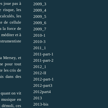
es joue pas à
2009_3
e risque, les
2009_4
calculés, les
2009_5
e de cellule
2009_6
a la force de
2009_7
 méditer et à
2010-1
nstrumentiste
2010-3
2011_1
2011-part-1
la Mersey, et
2011-part-2
me pour tout
2012_1
e les cris de
2012-II
ais dans des
2012-part-1
2012-part3
2012part4
 quant on vit
2013
la musique en
2013-bis
t démoli, ces