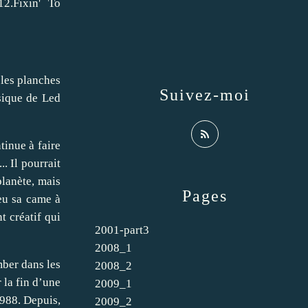
2.Fixin' To
 les planches
Suivez-moi
sique de Led
tinue à faire
. Il pourrait
planète, mais
Pages
peu sa came à
t créatif qui
2001-part3
2008_1
mber dans les
2008_2
 la fin d’une
2009_1
1988. Depuis,
2009_2