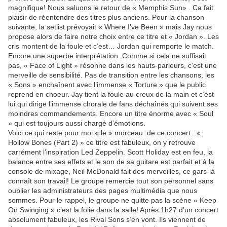
magnifique! Nous saluons le retour de « Memphis Sun» . Ca fait
plaisir de réentendre des titres plus anciens. Pour la chanson
suivante, la setlist prévoyait « Where I’ve Been » mais Jay nous
propose alors de faire notre choix entre ce titre et « Jordan ». Les
cris montent de la foule et c’est… Jordan qui remporte le match.
Encore une superbe interprétation. Comme si cela ne suffisait
pas, « Face of Light » résonne dans les hauts-parleurs, c’est une
merveille de sensibilité. Pas de transition entre les chansons, les
« Sons » enchaînent avec l’immense « Torture » que le public
reprend en choeur. Jay tient la foule au creux de la main et c’est
lui qui dirige l’immense chorale de fans déchaînés qui suivent ses
moindres commandements. Encore un titre énorme avec « Soul
» qui est toujours aussi chargé d’émotions.
Voici ce qui reste pour moi « le » morceau. de ce concert : «
Hollow Bones (Part 2) » ce titre est fabuleux, on y retrouve
carrément l’inspiration Led Zeppelin. Scott Holiday est en feu, la
balance entre ses effets et le son de sa guitare est parfait et à la
console de mixage, Neil McDonald fait des merveilles, ce gars-là
connaît son travail! Le groupe remercie tout son personnel sans
oublier les administrateurs des pages multimédia que nous
sommes. Pour le rappel, le groupe ne quitte pas la scène « Keep
On Swinging » c’est la folie dans la salle! Après 1h27 d’un concert
absolument fabuleux, les Rival Sons s’en vont. Ils viennent de