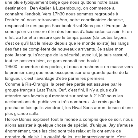
une pluie typiquement belge que nous quittons notre base,
destination : Den Atelier à Luxembourg, on commence à
connaître l’endroit. Vers 17h30 nous sommes regroupés à
l’entrée où nous retrouvons Ann, notre coordinatrice danoise,
responsable des pages Facebook Rival Sons pour l’Europe. Je
sens qu’on va encore être des tonnes d’aficionados ce soir. Et en
effet, au fur et à mesure que le temps passe (de toutes façons
c’est ce qu’il fait le mieux depuis que le monde existe) les rangs
des fans se complètent de nouveaux arrivants. Je salue mon
pote Jason qui s’occupe de la sécurité, avec lui, je suis rassuré,
tout se passera bien, ce gars connaît son boulot.
19h00 : ouverture des portes, et nous « rushons » en masse vers
le premier rang que nous occupons sur une grande partie
de la
longueur, c’est l’avantage d’être parmi les premiers.
Comme à Ris-Orangis, la première partie est assurée par le
groupe français Last Train. Ouf, c’est fini, il n’y a plus qu’à
attendre nos favoris qui montent sur scène à 21h00 sous les
acclamations du public venu très nombreux. Je crois que la
prochaine fois qu’ils viendront, les Rival Sons auront besoin d’une
plus grande salle.
Hollow Bones explose! Tout le monde a compris que ce soir, nous
allons assister à quelque chose de spécial, d’unique. Jay s’amuse
énormément, tous les cinq sont très relax et ils ont envie de
prendre du plaisir. La qualité de jeu est impressionnante, c’est