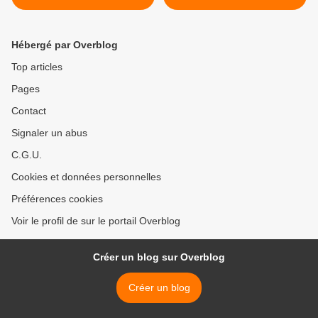
Principle, Kenny Shields,
Marché Gourmand- Grand-
Bobby Taylor, Abby Nicole,
Place de Nivelles le 26
Errol Dyers, Geoff Mack,
juillet 2017 >
Hébergé par Overblog
Chester Bennington,
Andrea Jürgens
Top articles
Pages
Contact
Signaler un abus
C.G.U.
Cookies et données personnelles
Préférences cookies
Voir le profil de sur le portail Overblog
Créer un blog sur Overblog
Créer un blog