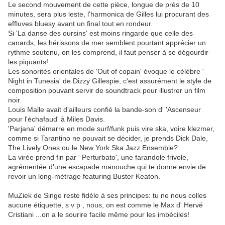
Le second mouvement de cette pièce, longue de près de 10
minutes, sera plus leste, l'harmonica de Gilles lui procurant des
effluves bluesy avant un final tout en rondeur.
Si 'La danse des oursins' est moins ringarde que celle des
canards, les
hérissons de mer semblent pourtant apprécier un
rythme soutenu, on les comprend, il faut penser à se dégourdir
les piquants!
Les sonorités orientales de 'Out of copain' évoque le célèbre '
Night in Tunesia' de
Dizzy Gillespie, c'est assurément le style de
composition pouvant servir de soundtrack pour illustrer un film
noir.
Louis Malle avait d'ailleurs confié la bande-son d' 'Ascenseur
pour l'échafaud' à Miles Davis.
'Parjana' démarre en mode surf/funk puis vire ska, voire klezmer,
comme si Tarantino ne pouvait se décider, je prends Dick Dale,
The Lively Ones ou le New York Ska Jazz Ensemble?
La virée prend fin par ' Perturbato', une farandole frivole,
agrémentée d'une escapade manouche qui te donne envie de
revoir un long-métrage featuring Buster Keaton.
MuZiek de Singe reste fidèle à ses principes: tu ne nous colles
aucune étiquette, s v p , nous, on est comme le Max d' Hervé
Cristiani ...on a le sourire facile même pour les imbéciles!