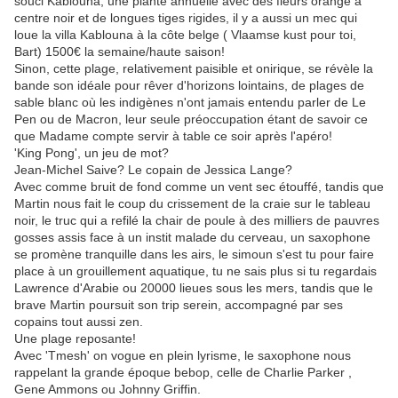
souci Kablouna, une plante annuelle avec des fleurs orange à
centre noir et de longues tiges rigides, il y a aussi un mec qui
loue la villa Kablouna à la côte belge ( Vlaamse kust pour toi,
Bart) 1500€ la semaine/haute saison!
Sinon, cette plage, relativement paisible et onirique, se révèle la
bande son idéale pour rêver d'horizons lointains, de plages de
sable blanc où les indigènes n'ont jamais entendu parler de Le
Pen ou de Macron, leur seule préoccupation étant de savoir ce
que Madame compte servir à table ce soir après l'apéro!
'King Pong',
un jeu de mot?
Jean-Michel Saive? Le copain de Jessica Lange?
Avec comme bruit de fond comme un vent sec étouffé, tandis que
Martin nous fait le coup du crissement de la craie sur le tableau
noir, le truc qui a refilé la chair de poule à des milliers de pauvres
gosses assis face à un instit malade du cerveau, un saxophone
se promène tranquille dans les airs, le simoun s'est tu pour faire
place à un grouillement aquatique, tu ne sais plus si tu regardais
Lawrence d'Arabie ou 20000 lieues sous les mers, tandis que le
brave Martin poursuit son trip serein, accompagné par ses
copains tout aussi zen.
Une plage reposante!
Avec 'Tmesh' on vogue en plein lyrisme, le saxophone nous
rappelant la grande époque bebop, celle de Charlie Parker ,
Gene Ammons ou Johnny Griffin.