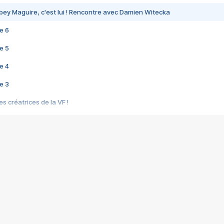
bey Maguire, c'est lui ! Rencontre avec Damien Witecka
e 6
e 5
e 4
e 3
s créatrices de la VF !
e 2
e 1
e Mektoub My Love arrive enfin ! Rencontre avec Shaïn Boumedine et Sal
i : après Toni en famille
elle réalise le bouleversant Dites lui que je l'aime
ais ! Rencontre autour de Vie privée de Rebecca Zlotowski