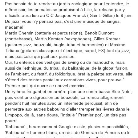
Pas besoin de te rendre au jardin zoologique pour l'entendre, le
même soir, les primates se produisent à Lille, la release-party
officielle aura lieu au C C Jacques Franck ( Saint- Gilles) le 9 juin.
Du jazz, vous n'y pensez pas, c'est une musique de singes,
madame!
Martin Chemin (batterie et percussions), Benoit Dumont
(contrebasse), Martin Kersten (saxophones), Gilles Kremer
(guitares jazz, bouzouki, bugle, tuba et harmonica) et Maxime
Tirtiaux (guitares classique et électrique, sarod, FX) font du jazz,
mais pas celui qui plaît aux puristes.
Oui, tu entends des vestiges de swing ou de manouche, mais
aussi de l'ethnique, du tribal, du balkanique, de la global fusion,
de l'ambient, du festif, du folklorique, bref la palette est vaste, elle
s'étend des teintes pastel aux carnations vives, pour preuve '
Premier pot' qui ouvre ce nouvel exercice.
Un rythme fringant et en arrière-plan une contrebasse Blue Note,
puis vient une digression au bouzouki, ça remue allègrement
pendant huit minutes avec un intermède percussif, afin de
permettre aux autres babouins d'aller tremper les lèvres dans le
Limpopo, de là, sans doute, l'intitulé ' Premier pot', un titre pas
pourri!
'Kablouna' , heureusement Google existe, plusieurs possibilités,
'Kablouna' = homme blanc, un récit de
Gontran de Poncins ou
le