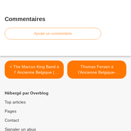
Commentaires
Ajouter un commentaire
< The Marcus King Band à
Thomas Fersen à
l' Ancienne Belgique (
l'Ancienne Belgique-
Club-) - Bruxelles le 24 avril
Bruxelles, le 26 avril 2017 >
2017
Hébergé par Overblog
Top articles
Pages
Contact
Signaler un abus