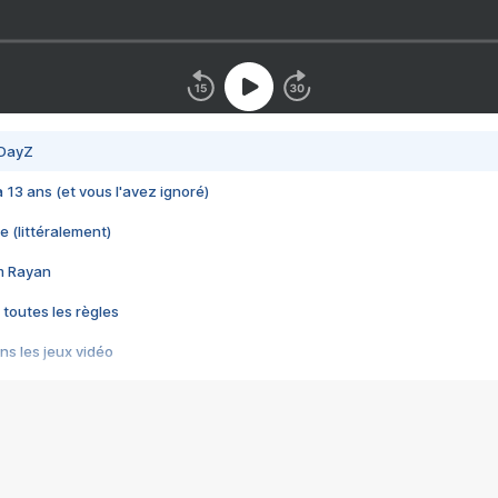
 DayZ
 a 13 ans (et vous l'avez ignoré)
e (littéralement)
im Rayan
 toutes les règles
s les jeux vidéo
us choquant de Rockstar ? - Le scandale BULLY
e plus moche de Steam
du RÊVE tourne au CAUCHEMAR